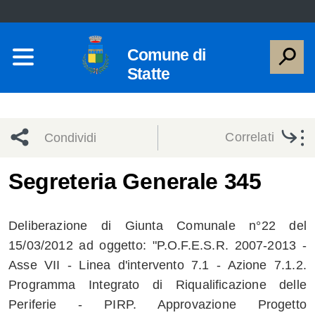
Comune di
Statte
Correlati
Condividi
Condividi
Condividi
Segreteria Generale 345
sui social
Condividi
su
Deliberazione di Giunta Comunale n°22 del
network
Facebook
Condividi
su
15/03/2012 ad oggetto: "P.O.F.E.S.R. 2007-2013 -
Asse VII - Linea d'intervento 7.1 - Azione 7.1.2.
Condividi
Twitter
su
Programma Integrato di Riqualificazione delle
Facebook
su
Periferie - PIRP. Approvazione Progetto