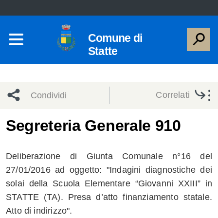
Comune di
Statte
Correlati
Condividi
Condividi
Condividi
Segreteria Generale 910
sui social
Condividi
su
Deliberazione di Giunta Comunale n°16 del
network
Facebook
Condividi
su
27/01/2016 ad oggetto: "Indagini diagnostiche dei
solai della Scuola Elementare “Giovanni XXIII” in
Condividi
Twitter
su
STATTE (TA). Presa d’atto finanziamento statale.
Facebook
su
Atto di indirizzo".