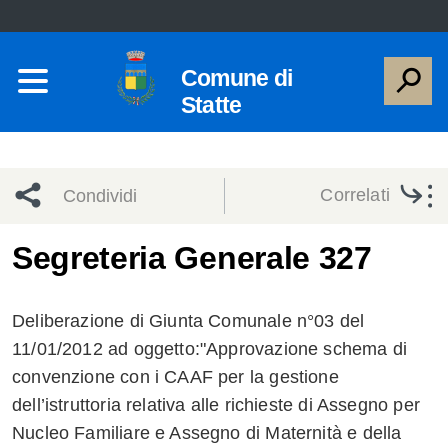
Comune di
Statte
Correlati
Condividi
Condividi
Condividi
Segreteria Generale 327
sui social
Condividi
su
Deliberazione di Giunta Comunale n°03 del
network
Facebook
Condividi
su
11/01/2012 ad oggetto:"Approvazione schema di
convenzione con i CAAF per la gestione
Condividi
Twitter
su
dell’istruttoria relativa alle richieste di Assegno per
Facebook
su
Nucleo Familiare e Assegno di Maternità e della