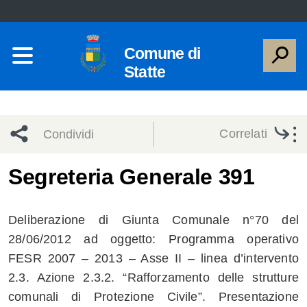
Comune di
Statte
Correlati
Condividi
Condividi
Condividi
Segreteria Generale 391
sui social
Condividi
su
Deliberazione di Giunta Comunale n°70 del
network
Facebook
Condividi
su
28/06/2012 ad oggetto: Programma operativo
FESR 2007 – 2013 – Asse II – linea d’intervento
Condividi
Twitter
su
2.3. Azione 2.3.2. “Rafforzamento delle strutture
Facebook
su
comunali di Protezione Civile”. Presentazione