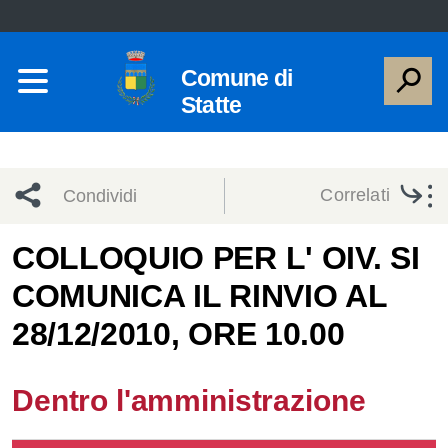
Comune di
Statte
Correlati
Condividi
Condividi
Condividi
COLLOQUIO PER L' OIV. SI
COMUNICA IL RINVIO AL
sui social
Condividi
su
28/12/2010, ORE 10.00
network
Facebook
Condividi
su
Condividi
Twitter
su
Dentro l'amministrazione
Facebook
su