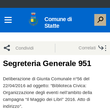
Comune di
Statte
Correlati
Condividi
Condividi
Condividi
Segreteria Generale 951
sui social
Condividi
su
Deliberazione di Giunta Comunale n°56 del
network
Facebook
Condividi
su
22/04/2016 ad oggetto: "Biblioteca Civica:
Organizzazione degli eventi nell’ambito della
Condividi
Twitter
su
campagna “Il Maggio dei Libri” 2016. Atto di
Facebook
su
indirizzo".