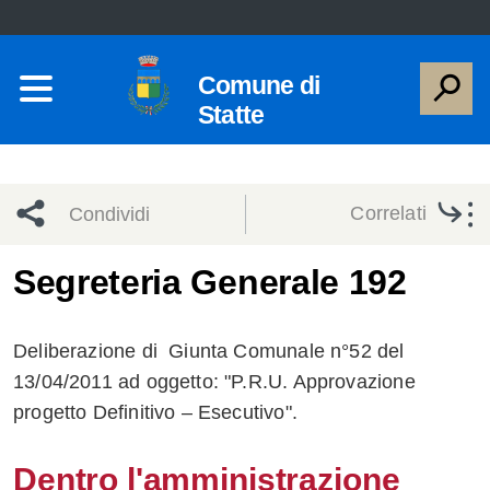
Comune di
Statte
Correlati
Condividi
Condividi
Condividi
Segreteria Generale 192
sui social
Condividi
su
Deliberazione di Giunta Comunale n°52 del
network
Facebook
Condividi
su
13/04/2011 ad oggetto: "P.R.U. Approvazione
progetto Definitivo – Esecutivo".
Condividi
Twitter
su
Facebook
su
Dentro l'amministrazione