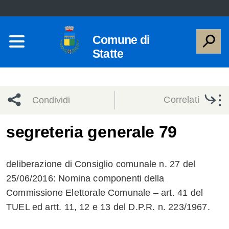
Comune di
Statte
Correlati
Condividi
Condividi
Condividi
segreteria generale 79
sui social
Condividi
su
deliberazione di Consiglio comunale n. 27 del
network
Facebook
Condividi
su
25/06/2016: Nomina componenti della
Commissione Elettorale Comunale – art. 41 del
Condividi
Twitter
su
TUEL ed artt. 11, 12 e 13 del D.P.R. n. 223/1967.
Facebook
su