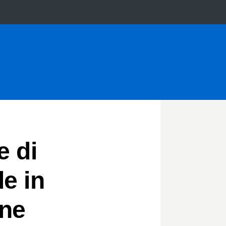
e di
e in
one