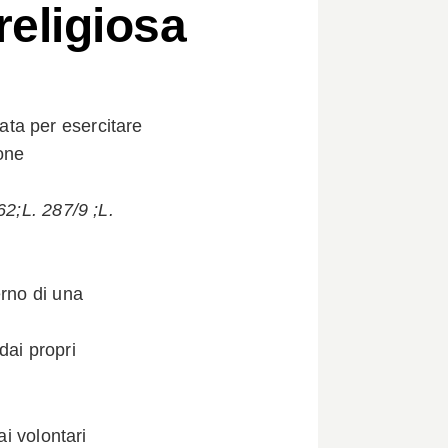
religiosa
ta per esercitare
ione
62;L. 287/9 ;L.
erno di una
ai propri
 volontari