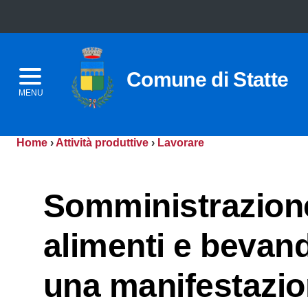
Comune di Statte
MENU
Home
›
Attività produttive
›
Lavorare
Somministrazion
alimenti e bevand
una manifestazi