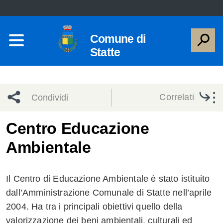
Comune di
Statte
Correlati
Condividi
Condividi
Condividi
Centro Educazione
Ambientale
sui social
Condividi
su
network
Facebook
Condividi
su
Il Centro di Educazione Ambientale è stato istituito
Condividi
Twitter
su
dall’Amministrazione Comunale di Statte nell’aprile
2004. Ha tra i principali obiettivi quello della
Facebook
su
valorizzazione dei beni ambientali, culturali ed