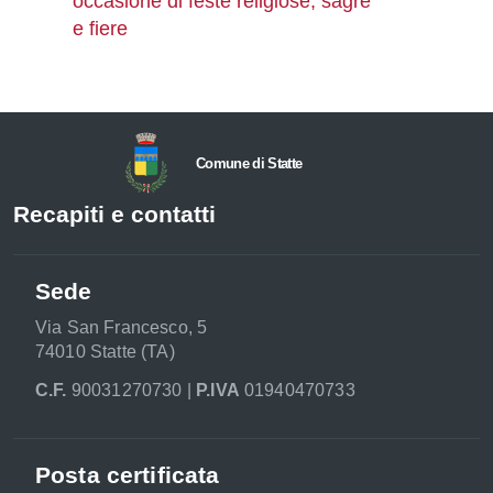
occasione di feste religiose, sagre
e fiere
Comune di Statte
Recapiti e contatti
Sede
Via San Francesco, 5
74010 Statte (TA)
C.F.
90031270730 |
P.IVA
01940470733
Posta certificata