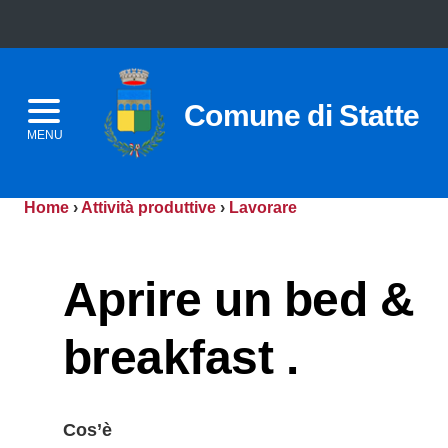
Comune di Statte
MENU
Home
›
Attività produttive
›
Lavorare
Aprire un bed &
breakfast .
Cos’è