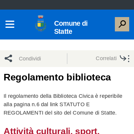
Comune di
Statte
Correlati
Condividi
Condividi
Condividi
Regolamento biblioteca
sui social
Condividi
su
Il regolamento della Biblioteca Civica è reperibile
network
Facebook
Condividi
su
alla pagina n.6 dal link STATUTO E
REGOLAMENTI del sito del Comune di Statte.
Condividi
Twitter
su
Facebook
su
Attività culturali, sport,