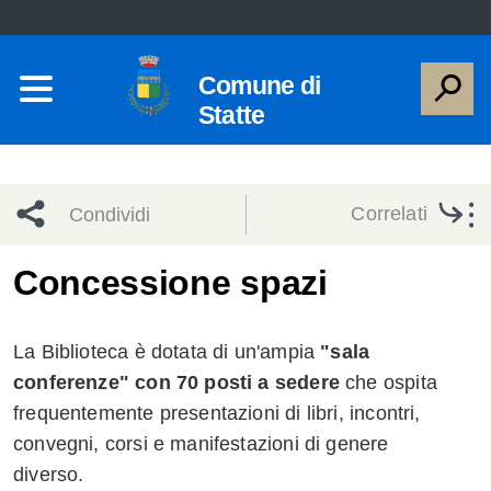
Comune di
Statte
Correlati
Condividi
Condividi
Condividi
Concessione spazi
sui social
Condividi
su
La Biblioteca è dotata di un'ampia
"sala
network
Facebook
Condividi
su
conferenze" con 70 posti a sedere
che ospita
frequentemente presentazioni di libri, incontri,
Condividi
Twitter
su
convegni, corsi e manifestazioni di genere
Facebook
su
diverso.