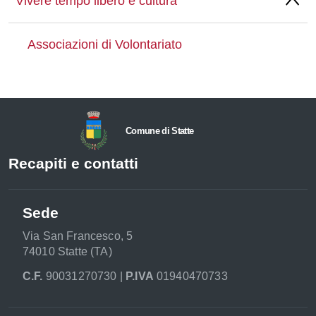
Vivere tempo libero e cultura
Associazioni di Volontariato
Comune di Statte
Recapiti e contatti
Sede
Via San Francesco, 5
74010 Statte (TA)
C.F.
90031270730 |
P.IVA
01940470733