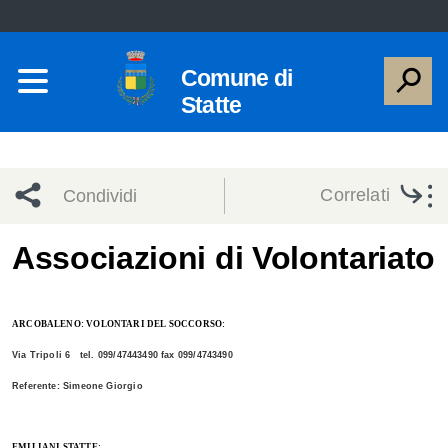
Comune di
Statte
Correlati
Condividi
Condividi
Condividi
Associazioni di Volontariato
sui social
Condividi
su
ARCOBALENO: VOLONTARI DEL SOCCORSO:
network
Facebook
Condividi
su
Via Tripoli 6 tel. 099/47443490 fax 099/4743490
Condividi
Twitter
su
Referente: Simeone Giorgio
Facebook
su
EMILIANI STATTE: