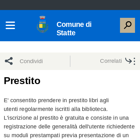
Comune di
Statte
Correlati
Condividi
Condividi
Condividi
Prestito
sui social
Condividi
su
E' consentito prendere in prestito libri agli
network
Facebook
Condividi
su
utenti regolarmente iscritti alla biblioteca.
L'iscrizione al prestito è gratuita e consiste in una
Condividi
Twitter
su
registrazione delle generalità dell'utente richiedente
Facebook
su
su moduli prestampati previa presentazione di un