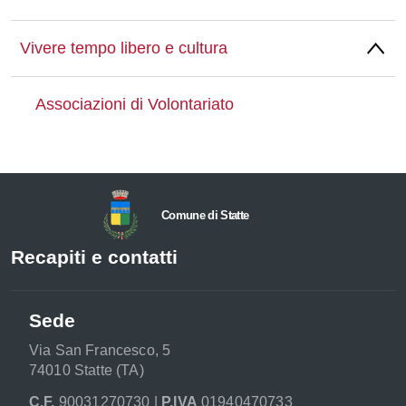
Vivere tempo libero e cultura
Associazioni di Volontariato
Comune di Statte
Recapiti e contatti
Sede
Via San Francesco, 5
74010 Statte (TA)
C.F.
90031270730 |
P.IVA
01940470733