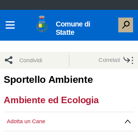
Comune di
Statte
Correlati
Condividi
Condividi
Condividi
Sportello Ambiente
sui social
Condividi
su
Ambiente ed Ecologia
network
Facebook
Condividi
su
Condividi
Twitter
su
Adotta un Cane
Facebook
su