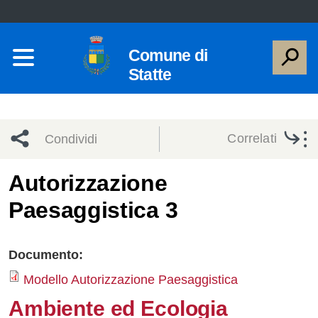
Comune di
Statte
Correlati
Condividi
Condividi
Condividi
Autorizzazione
Paesaggistica 3
sui social
Condividi
su
network
Facebook
Condividi
su
Documento:
Condividi
Twitter
su
Modello Autorizzazione Paesaggistica
Ambiente ed Ecologia
Facebook
su