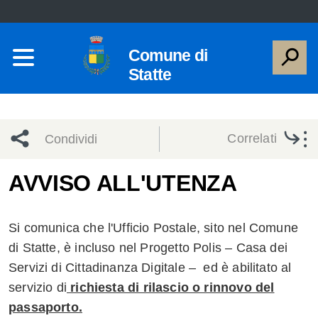
Comune di
Statte
Correlati
Condividi
Condividi
Condividi
AVVISO ALL'UTENZA
sui social
Condividi
su
Si comunica che l'Ufficio Postale, sito nel Comune
network
Facebook
Condividi
su
di Statte, è incluso nel Progetto Polis – Casa dei
Servizi di Cittadinanza Digitale – ed è abilitato al
Condividi
Twitter
su
servizio di
richiesta di rilascio o rinnovo del
Facebook
su
passaporto.