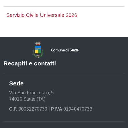
Servizio Civile Universale 2026
Comune di Statte
Recapiti e contatti
Sede
Via San Francesco, 5
74010 Statte (TA)
C.F.
90031270730 |
P.IVA
01940470733