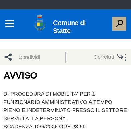
Comune di
Statte
Correlati
Condividi
Condividi
Condividi
AVVISO
sui social
Condividi
su
DI PROCEDURA DI MOBILITA' PER 1
network
Facebook
Condividi
su
FUNZIONARIO AMMINISTRATIVO A TEMPO
PIENO E INDETERMINATO PRESSO IL SETTORE
Condividi
Twitter
su
SERVIZI ALLA PERSONA
Facebook
su
SCADENZA 10/6/2026 ORE 23.59