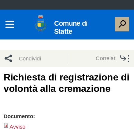
Comune di
Statte
Correlati
Condividi
Condividi
Condividi
Richiesta di registrazione di
volontà alla cremazione
sui social
Condividi
su
network
Facebook
Condividi
su
Condividi
Twitter
su
Documento:
Avviso
Facebook
su