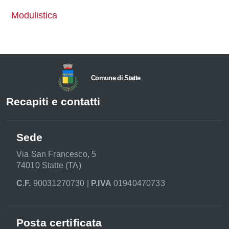
Modulistica
Comune di Statte
Recapiti e contatti
Sede
Via San Francesco, 5
74010 Statte (TA)
C.F.
90031270730 |
P.IVA
01940470733
Posta certificata