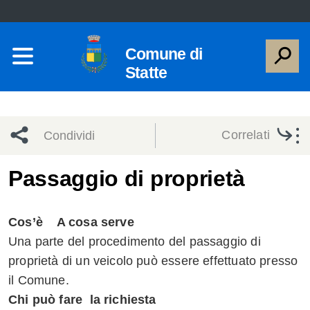
Comune di
Statte
Correlati
Condividi
Condividi
Condividi
Passaggio di proprietà
sui social
Condividi
su
Cos’è A cosa serve
network
Facebook
Condividi
su
Una parte del procedimento del passaggio di
proprietà di un veicolo può essere effettuato presso
Condividi
Twitter
su
il Comune.
Facebook
su
Chi può fare la richiesta