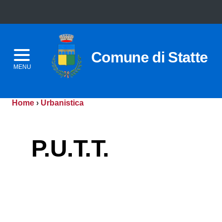
Comune di Statte
MENU
Home
›
Urbanistica
P.U.T.T.