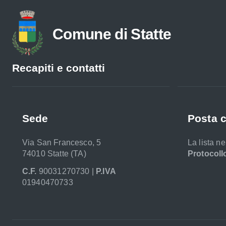
Comune di Statte
Recapiti e contatti
Sede
Posta c
Via San Francesco, 5
La lista n
74010 Statte (TA)
Protocoll
C.F.
90031270730 |
P.IVA
01940470733