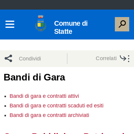
Comune di
Statte
Correlati
Condividi
Condividi
Condividi
Bandi di Gara
sui social
Condividi
su
Bandi di gara e contratti attivi
network
Facebook
Condividi
su
Bandi di gara e contratti scaduti ed esiti
Condividi
Twitter
su
Bandi di gara e contratti archiviati
Facebook
su